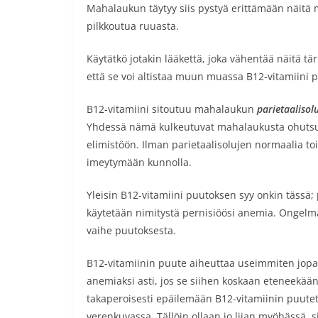
Mahalaukun täytyy siis pystyä erittämään näitä m
pilkkoutua ruuasta.
Käytätkö jotakin lääkettä, joka vähentää näitä tä
että se voi altistaa muun muassa B12-vitamiini p
B12-vitamiini sitoutuu mahalaukun
parietaalisol
Yhdessä nämä kulkeutuvat mahalaukusta ohutsuol
elimistöön. Ilman parietaalisolujen normaalia toi
imeytymään kunnolla.
Yleisin B12-vitamiini puutoksen syy onkin tässä
käytetään nimitystä pernisiöösi anemia. Ongelm
vaihe puutoksesta.
B12-vitamiinin puute aiheuttaa useimmiten jopa p
anemiaksi asti, jos se siihen koskaan eteneekään
takaperoisesti epäilemään B12-vitamiinin puutet
verenkuvassa. Tällöin ollaan jo liian myöhässä, si