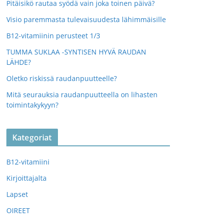
Pitäisikö rautaa syödä vain joka toinen päivä?
Visio paremmasta tulevaisuudesta lähimmäisille
B12-vitamiinin perusteet 1/3
TUMMA SUKLAA -SYNTISEN HYVÄ RAUDAN
LÄHDE?
Oletko riskissä raudanpuutteelle?
Mitä seurauksia raudanpuutteella on lihasten
toimintakykyyn?
Kategoriat
B12-vitamiini
Kirjoittajalta
Lapset
OIREET