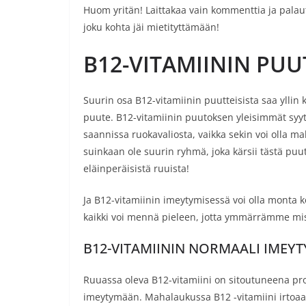
Huom yritän! Laittakaa vain kommenttia ja palau
joku kohta jäi mietityttämään!
B12-VITAMIININ PU
Suurin osa B12-vitamiinin puutteisista saa yllin ky
puute. B12-vitamiinin puutoksen yleisimmät syyt
saannissa ruokavaliosta, vaikka sekin voi olla mah
suinkaan ole suurin ryhmä, joka kärsii tästä puu
eläinperäisistä ruuista!
Ja B12-vitamiinin imeytymisessä voi olla monta k
kaikki voi mennä pieleen, jotta ymmärrämme mis
B12-VITAMIININ NORMAALI IMEY
Ruuassa oleva B12-vitamiini on sitoutuneena prot
imeytymään. Mahalaukussa B12 -vitamiini irtoaa