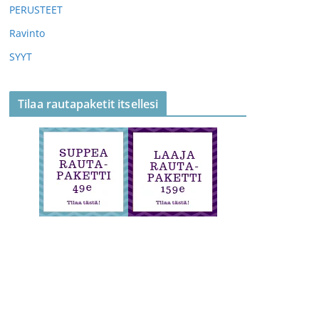
PERUSTEET
Ravinto
SYYT
Tilaa rautapaketit itsellesi