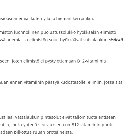
siöösi anemia, kuten yllä jo hieman kerroinkin.
limistön luonnollinen puolustussolukko hyökkääkin elimistö
issä anemiassa elimistön solut hyökkäävät vatsalaukun
sisäistä
miseen, joten elimistö ei pysty ottamaan B12-vitamiinia
uan ennen vitamiinin pääsyä kudostasolle, elimiin, jossa sitä
ustilaa. Vatsalaukun pintasolut eivät tällöin tuota entiseen
atsa, jonka yhtenä seurauksena on B12-vitamiinin puute.
aadaan pilkottua ruuan proteiineista.