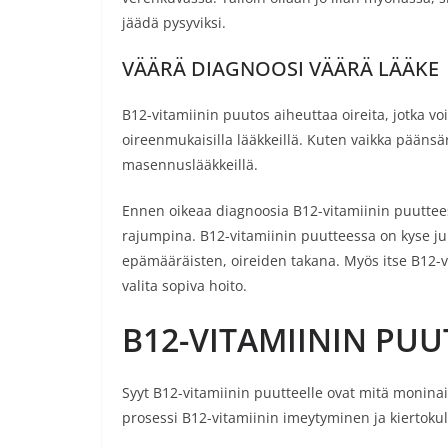
jäädä pysyviksi.
VÄÄRÄ DIAGNOOSI VÄÄRÄ LÄÄKE
B12-vitamiinin puutos aiheuttaa oireita, jotka v
oireenmukaisilla lääkkeillä. Kuten vaikka päänsär
masennuslääkkeillä.
Ennen oikeaa diagnoosia B12-vitamiinin puuttees
rajumpina. B12-vitamiinin puutteessa on kyse ju
epämääräisten, oireiden takana. Myös itse B12-vi
valita sopiva hoito.
B12-VITAMIININ PUU
Syyt B12-vitamiinin puutteelle ovat mitä monina
prosessi B12-vitamiinin imeytyminen ja kiertokul