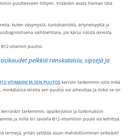
iinin puutteeseen liittyen. Yritänkin avata hieman tätä
eita, kuten väsymystä, tuntohäiriöitä, ärtyneisyyttä ja
sdiagnostisena vaihtoehtona, jos kärsii näistä oireista.
i B12-vitamiin puutos.
osikaudet pelkkiä ranskalaisia, sipsejä ja
 B12-VITAMIINI JA SEN PUUTOS
kerroin tarkemmin siitä mikä
, minkälaisia oireita sen puutos voi aiheuttaa ja miksi se on
 kerronkin tarkemmin, oppikirjoihin ja tutkimuksiin
me ja millä eri tavoilla B12-vitamiinin puute voi kehittyä.
siä termejä, yritän selittää asian mahdollisimman selkeästi!