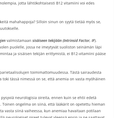
olempia, jotta lähtökohtaisesti B12 vitamiini voi edes
rkeitä mahahappoja? Silloin sinun on syytä tietää myös se,
uutokselle.
ujen
valmistamaan
sisäiseen tekijään (Intrinsid Factor, IF
).
en puolelle, jossa ne imeytyvät suoliston seinämän läpi
mintaa ja sisäisen tekijän erittymistä, ei B12-vitamiini pääse
; parietaalisolujen toimimattomuudessa. Tästä sairaudesta
a toki tässä nimessä on se, että anemia on vasta myöhäinen
ysyviä neurologisia oireita, ennen kuin se ehtii edetä
. Toinen ongelma on siinä, että lääkärit on opetettu hieman
ta vasta siinä vaiheessa, kun anemiaa havaitaan potilaan
llä neurologiset oireet tulevat yleensä ensin ja ne saattavat