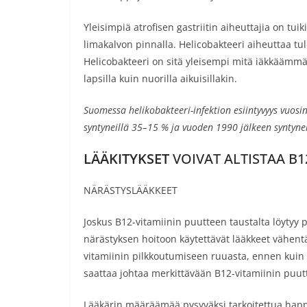
Yleisimpiä atrofisen gastriitin aiheuttajia on tuik
limakalvon pinnalla. Helicobakteeri aiheuttaa t
Helicobakteeri on sitä yleisempi mitä iäkkäämmäs
lapsilla kuin nuorilla aikuisillakin.
Suomessa helikobakteeri-infektion esiintyvyys vuo
syntyneillä 35–15 % ja vuoden 1990 jälkeen syntynei
LÄÄKITYKSET
VOIVAT ALTISTAA B1
NÄRÄSTYSLÄÄKKEET
Joskus B12-vitamiinin puutteen taustalta löytyy p
närästyksen hoitoon käytettävät lääkkeet vähent
vitamiinin pilkkoutumiseen ruuasta, ennen kuin s
saattaa johtaa merkittävään B12-vitamiinin puu
Lääkärin määräämää pysyväksi tarkoitettua hap