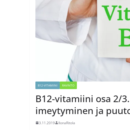
B12-VITAMIINI
RAVINTO
B12-vitamiini osa 2/3
imeytyminen ja puut
3.11.2019
IlonaRitola