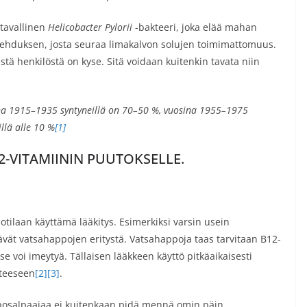
itavallinen
Helicobacter Pylorii
-bakteeri, joka elää mahan
ulehduksen, josta seuraa limakalvon solujen toimimattomuus.
tä henkilöstä on kyse. Sitä voidaan kuitenkin tavata niin
sina 1915–1935 syntyneillä on 70–50 %, vuosina 1955–1975
llä alle 10 %
[1]
2-VITAMIININ PUUTOKSELLE.
otilaan käyttämä lääkitys. Esimerkiksi varsin usein
ävät vatsahappojen eritystä. Vatsahappoja taas tarvitaan B12-
e voi imeytyä. Tällaisen lääkkeen käyttö pitkäaikaisesti
tteeseen
[2]
[3]
.
posalpaajaa ei kuitenkaan pidä mennä omin päin