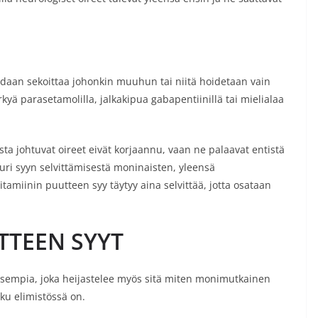
oidaan sekoittaa johonkin muuhun tai niitä hoidetaan vain
kyä parasetamolilla, jalkakipua gabapentiinillä tai mielialaa
ta johtuvat oireet eivät korjaannu, vaan ne palaavat entistä
uri syyn selvittämisestä moninaisten, yleensä
tamiinin puutteen syy täytyy aina selvittää, jotta osataan
TTEEN SYYT
isempia, joka heijastelee myös sitä miten monimutkainen
ku elimistössä on.