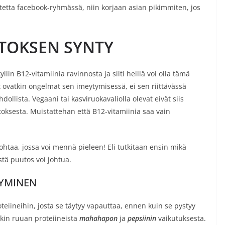
tetta facebook-ryhmässä, niin korjaan asian pikimmiten, jos
UTOKSEN SYNTY
llin B12-vitamiinia ravinnosta ja silti heillä voi olla tämä
 ovatkin ongelmat sen imeytymisessä, ei sen riittävässä
dollista. Vegaani tai kasviruokavaliolla olevat eivät siis
toksesta. Muistattehan että B12-vitamiinia saa vain
ohtaa, jossa voi mennä pieleen! Eli tutkitaan ensin mikä
tä puutos voi johtua.
TYMINEN
eiineihin, josta se täytyy vapauttaa, ennen kuin se pystyy
kin ruuan proteiineista
mahahapon
ja
pepsiinin
vaikutuksesta.