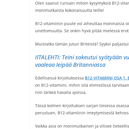
Olen saanut runsain mitoin kysymyksiä B12-vitam
monimutkaista kokonaisuutta teille!
B12-vitamiinin puute voi aiheuttaa moninaisia oir
unettomuutta. Se onkin hyvä pitää mielessä erotu
Muistatko tämän jutun Briteistä? Syyksi paljastu
IlTALEHTI: Teini sokeutui syötyään vu
vaaleaa leipää Britanniassa
Edellisessä kirjoituksessa
B12-VITAMIINI OSA 1.
on B12-vitamiini, mihin sitä elimistössä tarvitaan
niin tärkeä havaita ajoissa.
Tässä kolmen kirjoituksen sarjan toisessa osassa
perustuen, B12-vitamiinin imeytymisestä kehossam
Vaikka asia on monimutkainen ja vilisee tieteelli